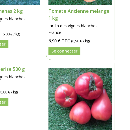
anas 2 kg
Tomate Ancienne melange
1 kg
ignes blanches
Jardin des vignes blanches
France
C
(6,00 € / kg)
6,90 €
TTC
(6,90 € / kg)
ter
Se connecter
erise 500 g
ignes blanches
(8,00 € / kg)
ter