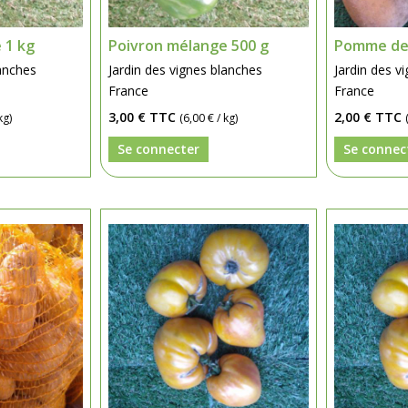
 1 kg
Poivron mélange 500 g
Pomme de 
lanches
Jardin des vignes blanches
Jardin des v
France
France
3,00 €
TTC
2,00 €
TTC
kg)
(6,00 € / kg)
Se connecter
Se connec