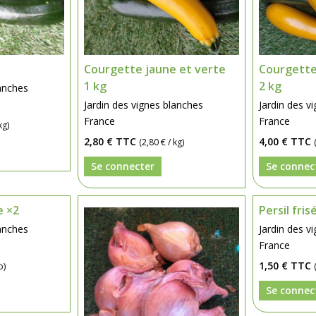
Courgette jaune et verte
Courgette
1 kg
2 kg
lanches
Jardin des vignes blanches
Jardin des v
France
France
kg)
2,80 €
TTC
4,00 €
TTC
(2,80 € / kg)
Se connecter
Se connec
e ×2
Persil fri
lanches
Jardin des v
France
1,50 €
TTC
p)
Se connec