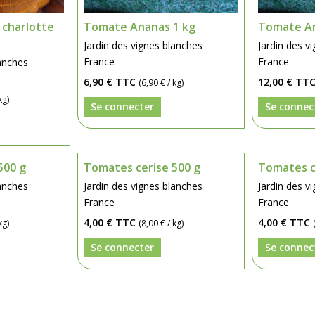
charlotte
Tomate Ananas 1 kg
Tomate An
Jardin des vignes blanches
Jardin des v
France
France
lanches
6,90 €
TTC
12,00 €
TT
(6,90 € / kg)
kg)
Se connecter
Se connec
500 g
Tomates cerise 500 g
Tomates c
lanches
Jardin des vignes blanches
Jardin des v
France
France
4,00 €
TTC
4,00 €
TTC
kg)
(8,00 € / kg)
Se connecter
Se connec