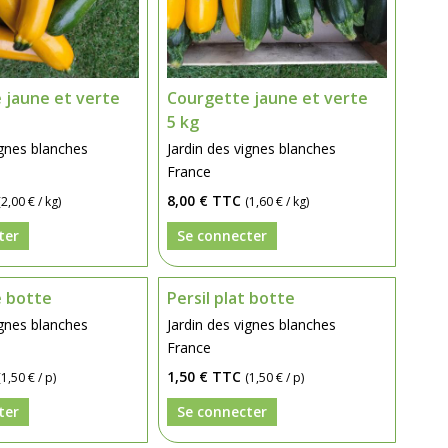
 jaune et verte
Courgette jaune et verte
5 kg
ignes blanches
Jardin des vignes blanches
France
8,00 €
TTC
(2,00 € / kg)
(1,60 € / kg)
ter
Se connecter
sé botte
Persil plat botte
ignes blanches
Jardin des vignes blanches
France
1,50 €
TTC
(1,50 € / p)
(1,50 € / p)
ter
Se connecter