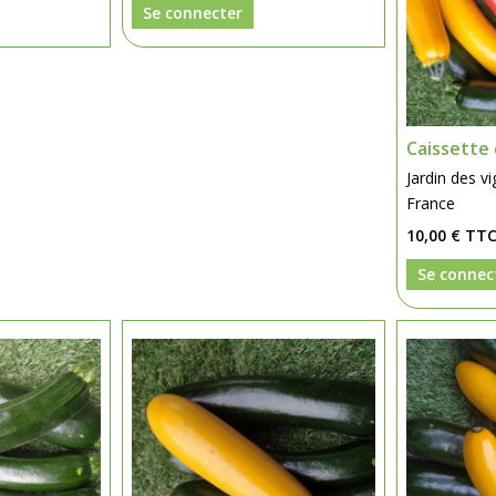
Se connecter
Caissette 
Jardin des v
France
10,00 €
TT
Se connec