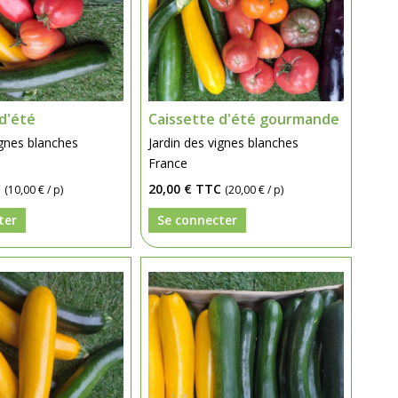
d'été
Caissette d'été gourmande
ignes blanches
Jardin des vignes blanches
France
C
20,00 €
TTC
(10,00 € / p)
(20,00 € / p)
ter
Se connecter