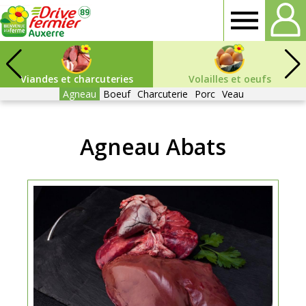
Drive
Fermier
Viandes et charcuteries
Volailles et oeufs
Agneau
Boeuf
Charcuterie
Porc
Veau
Auxerre
Agneau Abats