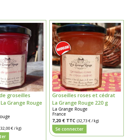
de groseilles
Groseilles roses et cédrat
 La Grange Rouge
La Grange Rouge 220 g
La Grange Rouge
France
Rouge
7,20 €
TTC
(32,73 € / kg)
(32,00 € / kg)
Se connecter
ter