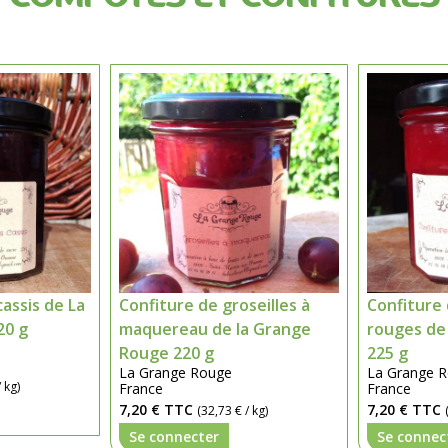
cassis de La
Confiture de groseilles à
Confiture 
20 g
maquereau de la Grange
rouges de
Rouge 220 g
225 g
La Grange Rouge
La Grange 
 kg)
France
France
7,20 €
TTC
7,20 €
TTC
(32,73 € / kg)
Se connecter
Se connec