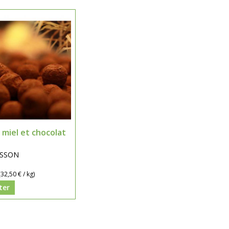
 miel et chocolat
BUSSON
(32,50 € / kg)
ter