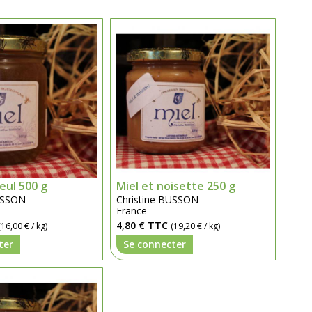
leul 500 g
Miel et noisette 250 g
BUSSON
Christine BUSSON
France
4,80 €
TTC
(16,00 € / kg)
(19,20 € / kg)
ter
Se connecter