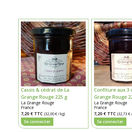
Cassis & cédrat de La
Confiture aux 3 
Grange Rouge 225 g
Grange Rouge 2
La Grange Rouge
La Grange Rouge
France
France
7,20 €
TTC
7,20 €
TTC
(32,00 € / kg)
(32,73 € /
Se connecter
Se connecter