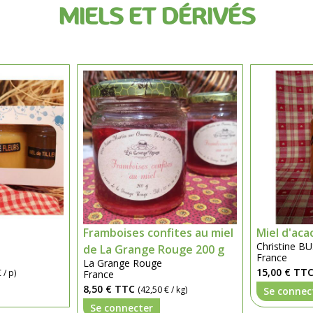
MIELS ET DÉRIVÉS
Framboises confites au miel
Miel d'aca
Christine 
de La Grange Rouge 200 g
France
La Grange Rouge
15,00 €
TT
 / p)
France
8,50 €
TTC
(42,50 € / kg)
Se connec
Se connecter