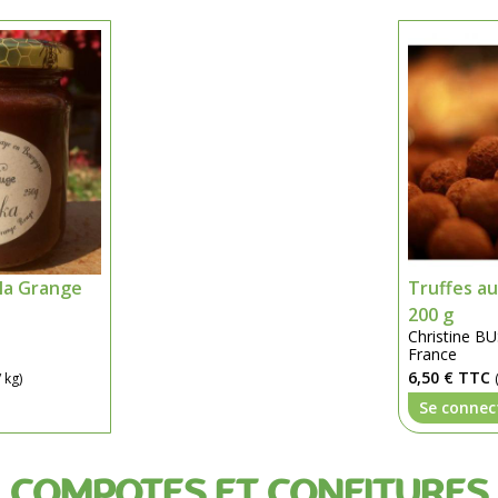
la Grange
Truffes au
200 g
Christine 
France
6,50 €
TTC
 kg)
Se connec
COMPOTES ET CONFITURES