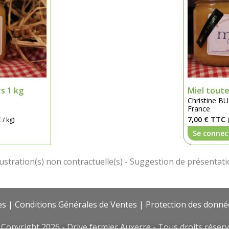
rs 1 kg
Miel toute
Christine 
France
7,00 €
TTC
 / kg)
Se connec
es
|
Conditions Générales de Ventes
|
Protection des donné
Copyright 2026 - Drive fermier Auxerre - Tous droits réser