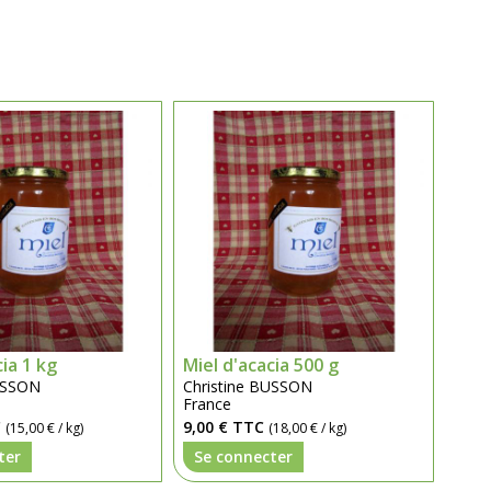
cia 1 kg
Miel d'acacia 500 g
BUSSON
Christine BUSSON
France
C
9,00 €
TTC
(15,00 € / kg)
(18,00 € / kg)
ter
Se connecter