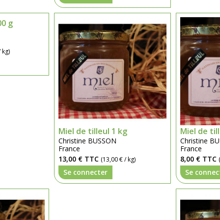
00 g
 kg)
Miel de tilleul 1 kg
Miel de til
Christine BUSSON
Christine 
France
France
13,00 €
TTC
8,00 €
TTC
(13,00 € / kg)
Se connecter
Se connec