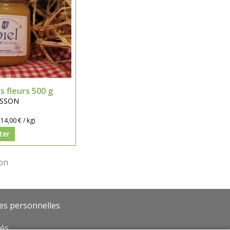
s fleurs 500 g
BUSSON
(14,00 € / kg)
ter
es personnelles
vés