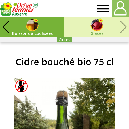
Drive
Fermier
Boissons alcoolisées
Glaces
Cidres
Auxerre
Cidre bouché bio 75 cl