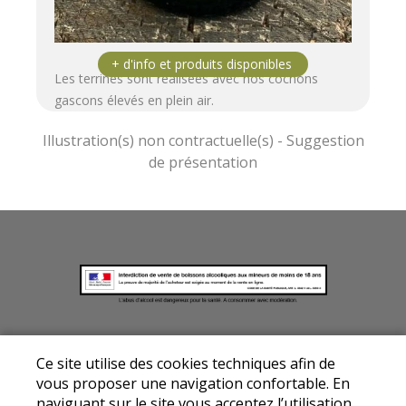
Les terrines sont réalisées avec nos cochons
gascons élevés en plein air.
Mentions légales
|
Conditions Générales de
Ce site utilise des cookies techniques afin de
Ventes
|
Protection des données personnelles
vous proposer une navigation confortable. En
© Copyright 2026 - Drive fermier Auxerre - Tous
naviguant sur le site vous acceptez l’utilisation