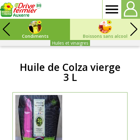
Drive
Fermier
Condiments
Boissons sans alcool
Huiles et vinaigres
Auxerre
Huile de Colza vierge
3 L